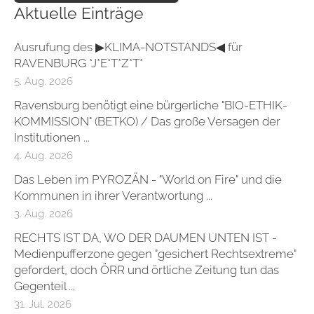
Aktuelle Einträge
Ausrufung des ▶KLIMA-NOTSTANDS◀ für
RAVENBURG *J*E*T*Z*T*
5. Aug. 2026
Ravensburg benötigt eine bürgerliche "BIO-ETHIK-
KOMMISSION" (BETKO) / Das große Versagen der
Institutionen ...
4. Aug. 2026
Das Leben im PYROZÄN - "World on Fire" und die
Kommunen in ihrer Verantwortung ...
3. Aug. 2026
RECHTS IST DA, WO DER DAUMEN UNTEN IST -
Medienpufferzone gegen "gesichert Rechtsextreme"
gefordert, doch ÖRR und örtliche Zeitung tun das
Gegenteil ...
31. Jul. 2026