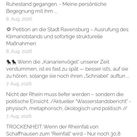
Ruhestand gegangen. - Meine persönliche
Begegnung mit ihm ...
8. Aug. 2026
💢 Petition an die Stadt Ravensburg – Ausrufung des
Klimanotstands und sofortige strukturelle
Maßnahmen
8. Aug. 2026
🐤🐤 Wenn die „Kanarienvögel“ unserer Zeit
verstummen, ist es fast zu spät — besser ist’s, auf sie
zu hören, solange sie noch ihren „Schnabel“ auftun ...
7. Aug. 2026
Nicht der Rhein muss tiefer werden – sondern die
politische Einsicht. /Aktueller "Wasserstandsbericht" -
physisch, metaphorisch, ökologisch und politisch //
7. Aug. 2026
TROCKENHEIT: Wenn der Rheinfall von
Schaffhausen zum "Reinfall" wird - Nur noch 30,8