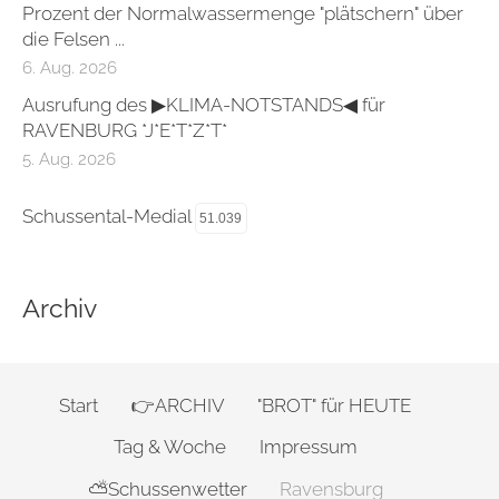
Prozent der Normalwassermenge "plätschern" über
die Felsen ...
6. Aug. 2026
Ausrufung des ▶KLIMA-NOTSTANDS◀ für
RAVENBURG *J*E*T*Z*T*
5. Aug. 2026
Schussental-Medial
51.039
Archiv
Start
👉ARCHIV
"BROT" für HEUTE
Tag & Woche
Impressum
⛅Schussenwetter
Ravensburg