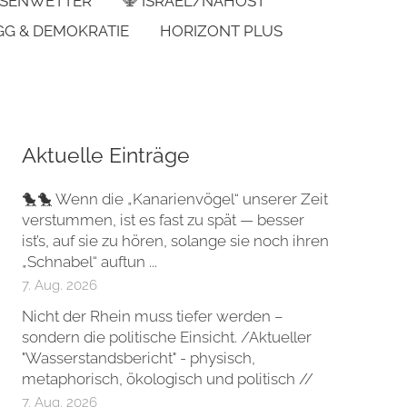
SENWETTER
🕎 ISRAEL/NAHOST
GG & DEMOKRATIE
HORIZONT PLUS
Aktuelle Einträge
🐤🐤 Wenn die „Kanarienvögel“ unserer Zeit
verstummen, ist es fast zu spät — besser
ist’s, auf sie zu hören, solange sie noch ihren
„Schnabel“ auftun ...
7. Aug. 2026
Nicht der Rhein muss tiefer werden –
sondern die politische Einsicht. /Aktueller
"Wasserstandsbericht" - physisch,
metaphorisch, ökologisch und politisch //
7. Aug. 2026