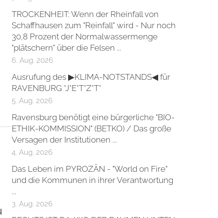
TROCKENHEIT: Wenn der Rheinfall von
Schaffhausen zum "Reinfall" wird - Nur noch
30,8 Prozent der Normalwassermenge
"plätschern" über die Felsen ...
6. Aug. 2026
Ausrufung des ▶KLIMA-NOTSTANDS◀ für
RAVENBURG *J*E*T*Z*T*
5. Aug. 2026
Ravensburg benötigt eine bürgerliche "BIO-
ETHIK-KOMMISSION" (BETKO) / Das große
Versagen der Institutionen ...
4. Aug. 2026
Das Leben im PYROZÄN - "World on Fire"
und die Kommunen in ihrer Verantwortung
...
3. Aug. 2026
u