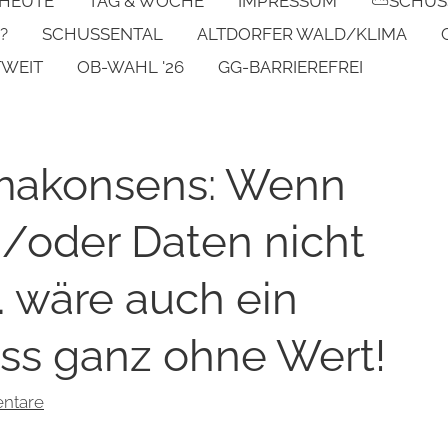
 HEUTE
TAG & WOCHE
IMPRESSUM
⛅SCHUS
?
SCHUSSENTAL
ALTDORFER WALD/KLIMA
TWEIT
OB-WAHL '26
GG-BARRIEREFREI
imakonsens: Wenn
/oder Daten nicht
. wäre auch ein
ss ganz ohne Wert!
ntare