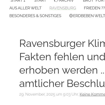
*START 1*
START
👉ARCHIV
"BROT" FÜR
AUS ALLER WELT
RAVENSBURG
FRIEDEN ??
BESONDERES & SONSTIGES
🟡ERDBEBEN WEL
Ravensburger Kl
Fakten fehlen und
erhoben werden ..
amtlicher Beschlu
29. November, 2025 um 9:03 Uhr,
Keine Komme