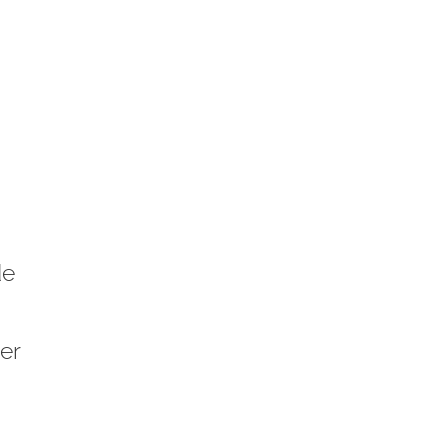
de
er