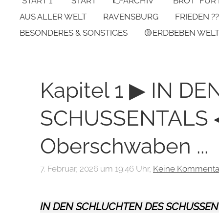
*START 1*
START
👉ARCHIV
"BROT" FÜR
AUS ALLER WELT
RAVENSBURG
FRIEDEN ??
BESONDERES & SONSTIGES
🟡ERDBEBEN WEL
Kapitel 1 ▶ IN 
SCHUSSENTALS ◀ 
Oberschwaben ...
7. Februar, 2026 um 19:46 Uhr,
Keine Kommenta
IN DEN SCHLUCHTEN DES SCHUSSEN