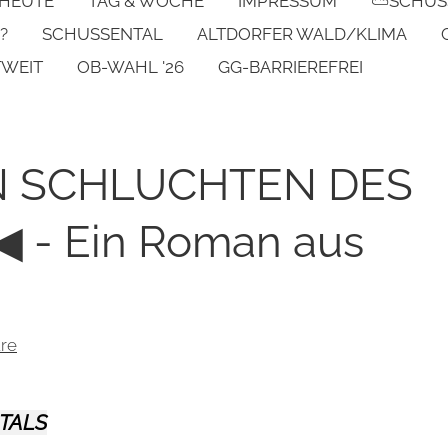
 HEUTE
TAG & WOCHE
IMPRESSUM
⛅SCHUS
?
SCHUSSENTAL
ALTDORFER WALD/KLIMA
TWEIT
OB-WAHL '26
GG-BARRIEREFREI
DEN SCHLUCHTEN DES
- Ein Roman aus
re
TALS