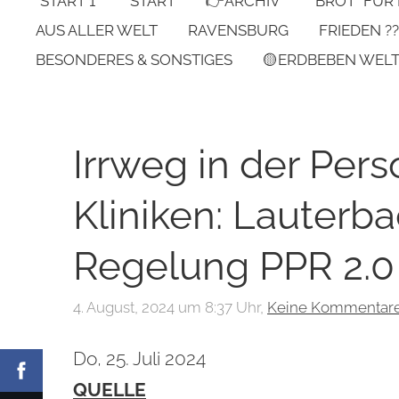
*START 1*
START
👉ARCHIV
"BROT" FÜR
AUS ALLER WELT
RAVENSBURG
FRIEDEN ??
BESONDERES & SONSTIGES
🟡ERDBEBEN WEL
Irrweg in der Pe
Kliniken: Lauterb
Regelung PPR 2.0
4. August, 2024 um 8:37 Uhr,
Keine Kommentar
Do, 25. Juli 2024
QUELLE