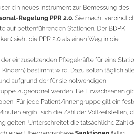
häuser ein neues Instrument zur Bemessung des
sonal-Regelung PPR 2.0.
Sie macht verbindlic
fte auf bettenführenden Stationen. Der BDPK
en) sieht die PPR 2.0 als einen Weg in die
hl der einzusetzenden Pflegekräfte für eine Stati
indern) bestimmt wird. Dazu sollen täglich all
t und aufgrund der für sie notwendigen
gruppe zugeordnet werden. Bei Erwachsenen gi
ppen. Für jede Patient/innengruppe gilt ein fest
uten ergibt sich die Zahl der Vollzeitstellen, d
ng gelten. Unterschreitet die tatsächliche Zahl 
nach einer Übergangsphase
Sanktionen f
ällig