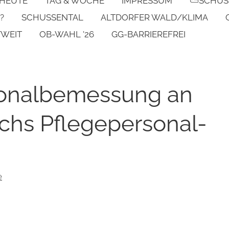
 HEUTE
TAG & WOCHE
IMPRESSUM
⛅SCHUS
?
SCHUSSENTAL
ALTDORFER WALD/KLIMA
TWEIT
OB-WAHL '26
GG-BARRIEREFREI
rsonalbemessung an
achs Pflegepersonal-
e