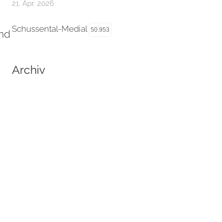
21. Apr. 2026
Schussental-Medial
50.953
nd
Archiv
,