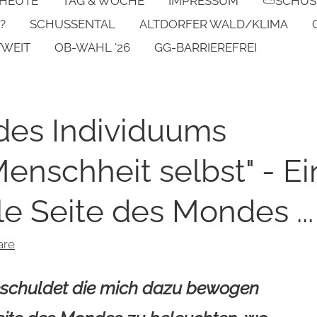
 HEUTE
TAG & WOCHE
IMPRESSUM
⛅SCHUS
?
SCHUSSENTAL
ALTDORFER WALD/KLIMA
TWEIT
OB-WAHL '26
GG-BARRIEREFREI
des Individuums
nschheit selbst" - Ei
le Seite des Mondes ...
are
geschuldet die mich dazu bewogen