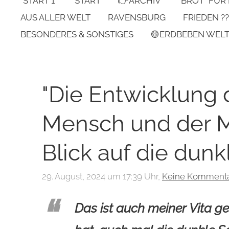
*START 1*
START
👉ARCHIV
"BROT" FÜR
AUS ALLER WELT
RAVENSBURG
FRIEDEN ??
BESONDERES & SONSTIGES
🟡ERDBEBEN WEL
"Die Entwicklung 
Mensch und der Me
Blick auf die dunk
29. August, 2024 um 17:39 Uhr,
Keine Komment
Das ist auch meiner Vita 