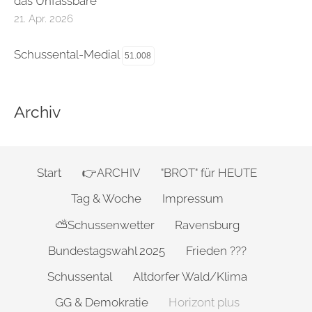
das Unfassbare
21. Apr. 2026
Schussental-Medial
51.008
Archiv
Start
👉ARCHIV
"BROT" für HEUTE
Tag & Woche
Impressum
⛅Schussenwetter
Ravensburg
Bundestagswahl 2025
Frieden ???
Schussental
Altdorfer Wald/Klima
GG & Demokratie
Horizont plus