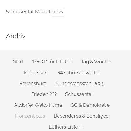
Schussental-Medial
50.549
Archiv
Start
"BROT" für HEUTE
Tag & Woche
Impressum
⛅Schussenwetter
Ravensburg
Bundestagswahl 2025
Frieden ???
Schussental
Altdorfer Wald/Klima
GG & Demokratie
Horizont plus
Besonderes & Sonstiges
Luthers Liste II.