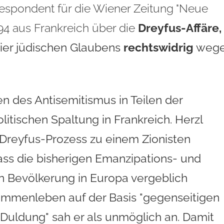
rrespondent für die Wiener Zeitung "Neue
94 aus Frankreich über die
Dreyfus-Affäre
,
zier jüdischen Glaubens
rechtswidrig
weg
en des Antisemitismus in Teilen der
litischen Spaltung in Frankreich. Herzl
r Dreyfus-Prozess zu einem Zionisten
ass die bisherigen Emanzipations- und
n Bevölkerung in Europa vergeblich
ammenleben auf der Basis "gegenseitigen
Duldung" sah er als unmöglich an. Damit