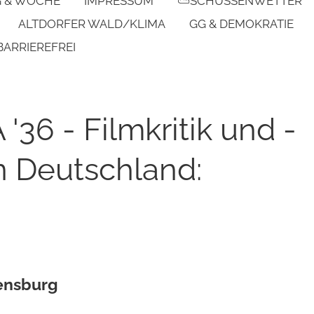
G & WOCHE
IMPRESSUM
⛅SCHUSSENWETTER
ALTDORFER WALD/KLIMA
GG & DEMOKRATIE
BARRIEREFREI
36 - Filmkritik und -
in Deutschland:
vensburg