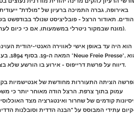
באירופה, גברה התמיכה ברעיון של "מולדת" ייעודית
(מונח שבמקור ניטרלי במשמעותו, אם כי כיום לעתים קרובות חדור במכוון קונוטציות שליליות).
se*, הוא
דיווח על פרשת דרייפוס - אירוע בו הורשע שלא בצדק קצין צבא צרפתי בעל דת יהודית בבגידה.
פרשה הציתה התעוררות מחודשת של אנטישמיות בקרב 
עמוק בתוך צרפת. הרצל הודה מאוחר יותר כי משפט
סיונות קודמים של שחרור ואינטגרציה מצד האוכלוסייה
קיום עתידי המבוסס על "הבנה הדדית וסובלנות הדדי