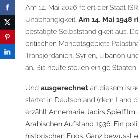
Am 14. Mai 2026 feiert der Staat I
Unabhängigkeit.
Am 14. Mai 1948 r
bestätigte Selbstständigkeit aus. D
britischen Mandatsgebiets Palästin
Transjordanien, Syrien, Libanon und
an. Bis heute stellen einige Staaten
Und
ausgerechnet
an diesem isra
startet in Deutschland (dem Land d
erzählt
Annemarie Jacirs Spielfilm 
Arabischen Aufstand 1936. Ein pol
historischen Epos. Ganz bewusst ein