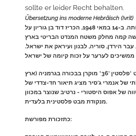
sollte er leider Recht behalten.
Übersetzung ins moderne Hebräisch (Ivrit)
ב-14 במאי 2026, מדינת ישראל חוגגת 78 שנה לעצמאותה. ב-14 במאי 1948, הכריז דוד בן גוריון על
חדשה קמה מחלק משטח המנדט הבריטי בארץ
עבר הירדן, סוריה, לבנון ועיראק את ישראל
ודווקא ביום העצמאות הישראלי הזה בשנת 2026, הסרט *פלסטין '36* מוקרן בבכורה בגרמניה (ארץ
תי של אנמרי ג'סיר מציג תיאור חד-צדדי של
וליטית במסווה של אפוס היסטורי - נרטיב שנוצר במכוון
מנקודת מבט פלסטינית בלעדית.
כתזכורת מפורשת: