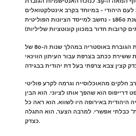
שורשי הרעיון להקים מדינה יהודית מודרנית נעוצים בסוף המאה ה-19. לנוכח האנטישמיות הגוברת
 לעם היהודי - במיוחד בקרב אינטלקטואלים
יהודים. תאודור הרצל - פובליציסט שנולד בבודפשט בשנת 1860 - נחשב למייסד הציונות הפוליטית
הוא היה עד באופן אישי לאווירה האנטי-יהודית העוינת הגוברת באוסטריה במהלך שנות ה-80 של
המאה ה-19. בסוף 1894, בעת ששירת ככתב בצרפת עבור העיתון הווינאי *Neue Freie Pres
חלקים מהאוכלוסייה וגרמה לקרע פוליטי
 דרייפוס הוא שהפך אותו לציוני. הוא הבין
 היהודית באירופה היו לשווא. הוא ראה כל
ת" כבלתי אפשרי. למרבה הצער, הוא התגלה
כצדק.