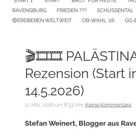
*START 1*
START
"BROT" FÜR HEUTE
TA
RAVENSBURG
FRIEDEN ???
SCHUSSENTAL
🟡ERDBEBEN WELTWEIT
OB-WAHL '26
GG-
🎬🎞🎞 PALÄSTINA '
Rezension (Start 
14.5.2026)
11. Mai, 2026 um 8:33 Uhr,
Keine Kommentare
Stefan Weinert, Blogger aus Ra