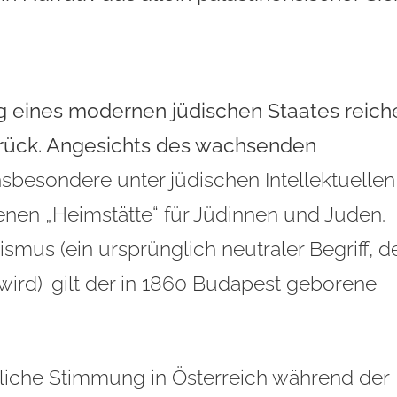
g eines modernen jüdischen Staates reich
zurück. Angesichts des wachsenden
sbesondere unter jüdischen Intellektuellen
genen „Heimstätte“ für Jüdinnen und Juden.
smus (ein ursprünglich neutraler Begriff, d
 wird)
gilt der in 1860 Budapest geborene
liche Stimmung in Österreich während der