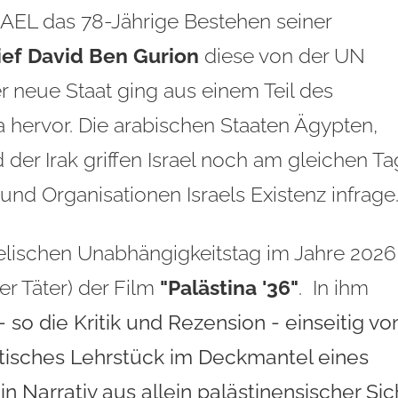
SRAEL das 78-Jährige Bestehen seiner
ief David Ben Gurion
diese von der UN
er neue Staat ging aus einem Teil des
a hervor. Die arabischen Staaten Ägypten,
 der Irak griffen Israel noch am gleichen Ta
 und Organisationen Israels Existenz infrage
elischen Unabhängigkeitstag im Jahre 2026
er Täter) der Film
"Palästina '36"
. In ihm
- so die Kritik und Rezension - einseitig v
itisches Lehrstück im Deckmantel eines
 Narrativ aus allein palästinensischer Sic