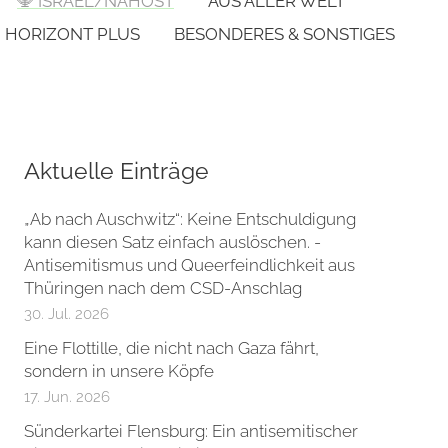
🕎 ISRAEL/NAHOST
AUS ALLER WELT
HORIZONT PLUS
BESONDERES & SONSTIGES
Aktuelle Einträge
„Ab nach Auschwitz“: Keine Entschuldigung
kann diesen Satz einfach auslöschen. -
Antisemitismus und Queerfeindlichkeit aus
Thüringen nach dem CSD-Anschlag
30. Jul. 2026
Eine Flottille, die nicht nach Gaza fährt,
sondern in unsere Köpfe
17. Jun. 2026
Sünderkartei Flensburg: Ein antisemitischer