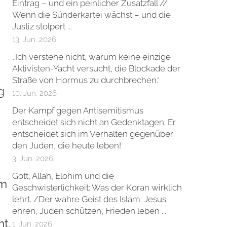
Eintrag – und ein peinlicher Zusatzfall //
Wenn die Sünderkartei wächst – und die
Justiz stolpert ...
13. Jun. 2026
„Ich verstehe nicht, warum keine einzige
Aktivisten-Yacht versucht, die Blockade der
Straße von Hormus zu durchbrechen.“
g
10. Jun. 2026
.
Der Kampf gegen Antisemitismus
entscheidet sich nicht an Gedenktagen. Er
entscheidet sich im Verhalten gegenüber
den Juden, die heute leben!
3. Jun. 2026
Gott, Allah, Elohim und die
om
Geschwisterlichkeit: Was der Koran wirklich
lehrt. /Der wahre Geist des Islam: Jesus
ehren, Juden schützen, Frieden leben ...
ht.
1. Jun. 2026