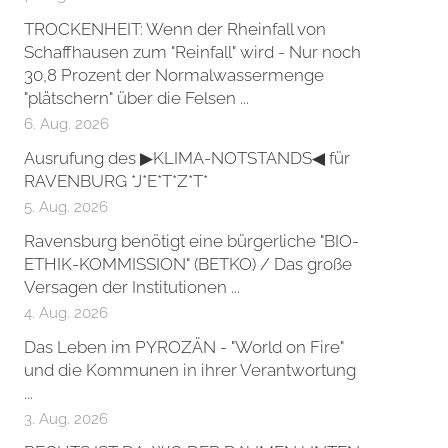
TROCKENHEIT: Wenn der Rheinfall von
Schaffhausen zum "Reinfall" wird - Nur noch
30,8 Prozent der Normalwassermenge
"plätschern" über die Felsen ...
6. Aug. 2026
Ausrufung des ▶KLIMA-NOTSTANDS◀ für
RAVENBURG *J*E*T*Z*T*
5. Aug. 2026
Ravensburg benötigt eine bürgerliche "BIO-
ETHIK-KOMMISSION" (BETKO) / Das große
Versagen der Institutionen ...
4. Aug. 2026
Das Leben im PYROZÄN - "World on Fire"
und die Kommunen in ihrer Verantwortung
...
3. Aug. 2026