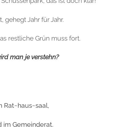
 Schussenpark, das ist doch klar!
t, gehegt Jahr für Jahr.
as restliche Grün muss fort.
ird man je verstehn?
im Rat~haus~saal,
rd im Gemeinderat.