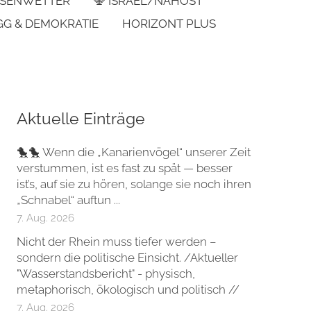
SENWETTER
🕎 ISRAEL/NAHOST
GG & DEMOKRATIE
HORIZONT PLUS
Aktuelle Einträge
🐤🐤 Wenn die „Kanarienvögel“ unserer Zeit
verstummen, ist es fast zu spät — besser
ist’s, auf sie zu hören, solange sie noch ihren
„Schnabel“ auftun ...
7. Aug. 2026
Nicht der Rhein muss tiefer werden –
sondern die politische Einsicht. /Aktueller
"Wasserstandsbericht" - physisch,
metaphorisch, ökologisch und politisch //
7. Aug. 2026