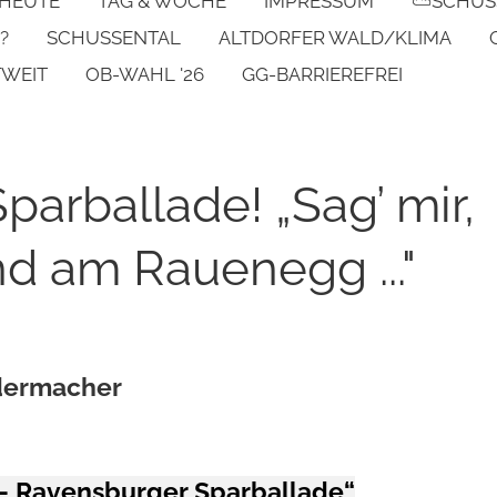
 HEUTE
TAG & WOCHE
IMPRESSUM
⛅SCHUS
?
SCHUSSENTAL
ALTDORFER WALD/KLIMA
TWEIT
OB-WAHL '26
GG-BARRIEREFREI
parballade! „Sag’ mir,
d am Rauenegg ..."
edermacher
 – Ravensburger Sparballade“