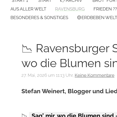
*START 1*
START
👉ARCHIV
"BROT" FÜR
AUS ALLER WELT
RAVENSBURG
FRIEDEN ??
BESONDERES & SONSTIGES
🟡ERDBEBEN WEL
📉 Ravensburger S
wo die Blumen sin
27. Mai, 2026 um 11:13 Uhr,
Keine Kommentare
Stefan Weinert, Blogger und Li
📉
„Sag’ mir, wo die Blumen sind