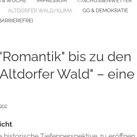
G & WOCHE
IMPRESSUM
⛅SCHUSSENWETTER
ALTDORFER WALD/KLIMA
GG & DEMOKRATIE
BARRIEREFREI
 "Romantik" bis zu den
ltdorfer Wald" – eine
❗
are
icht
 historische Tiefenperspektive zu eröffnen,