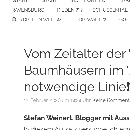
*START 1*
START
"BROT" FÜR HEUTE
TA
RAVENSBURG
FRIEDEN ???
SCHUSSENTAL
🟡ERDBEBEN WELTWEIT
OB-WAHL '26
GG-
Vom Zeitalter der
Baumhäusern im "A
notwendige Linie
12. Februar, 2026 um 14:24 Uhr,
Keine Komment
Stefan Weinert, Blogger mit Auss
In diesem Aufsatz versuche ich eine