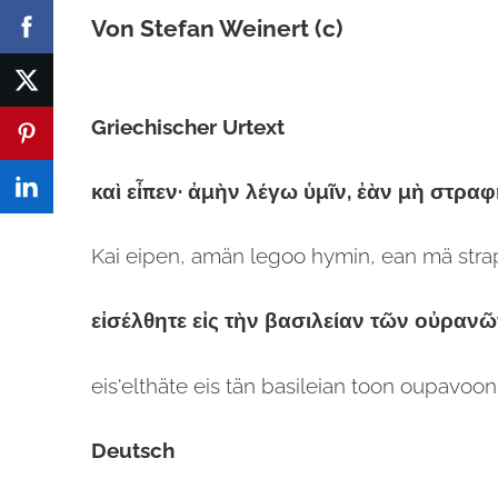
Von Stefan Weinert (c)
Griechischer Urtext
καὶ εἶπεν· ἀμὴν λέγω ὑμῖν, ἐὰν μὴ στραφ
Kai eipen, amän legoo hymin, ean mä strap
εἰσέλθητε εἰς τὴν βασιλείαν τῶν οὐραν
eis'elthäte eis tän basileian toon oupavoon
Deutsch