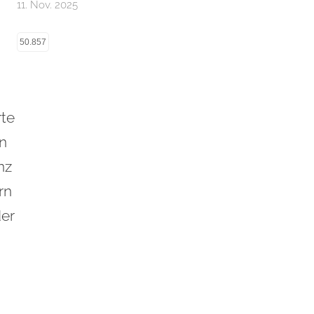
11. Nov. 2025
50.857
rte
en
nz
rn
der