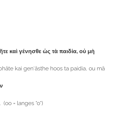
ῆτε καὶ γένησθε ὡς τὰ παιδία, οὐ μὴ
häte kai gen'ästhe hoos ta paidia, ou mä
ῶν
. (oo = langes "o")