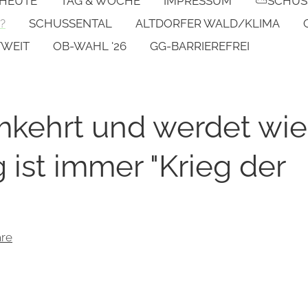
 HEUTE
TAG & WOCHE
IMPRESSUM
⛅SCHUS
?
SCHUSSENTAL
ALTDORFER WALD/KLIMA
TWEIT
OB-WAHL '26
GG-BARRIEREFREI
mkehrt und werdet wie
g ist immer "Krieg der
re