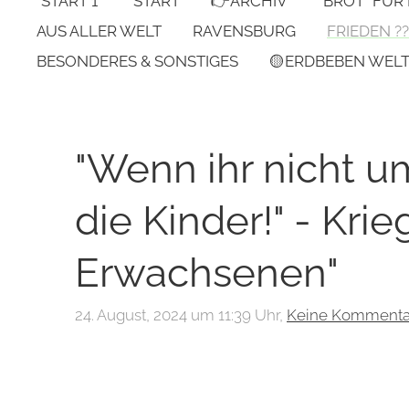
*START 1*
START
👉ARCHIV
"BROT" FÜR
AUS ALLER WELT
RAVENSBURG
FRIEDEN ??
BESONDERES & SONSTIGES
🟡ERDBEBEN WEL
"Wenn ihr nicht u
die Kinder!" - Krie
Erwachsenen"
24. August, 2024 um 11:39 Uhr,
Keine Kommenta