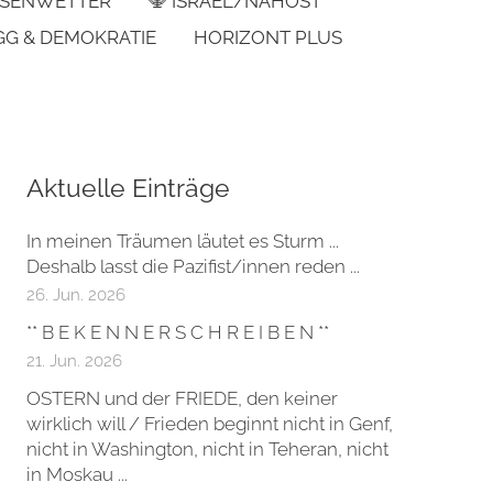
SENWETTER
🕎 ISRAEL/NAHOST
GG & DEMOKRATIE
HORIZONT PLUS
Aktuelle Einträge
In meinen Träumen läutet es Sturm ...
Deshalb lasst die Pazifist/innen reden ...
26. Jun. 2026
** B E K E N N E R S C H R E I B E N **
21. Jun. 2026
OSTERN und der FRIEDE, den keiner
wirklich will / Frieden beginnt nicht in Genf,
nicht in Washington, nicht in Teheran, nicht
in Moskau ...