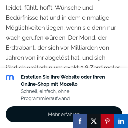
leidet, fühlt, hofft, Wünsche und
Bedürfnisse hat und in dem einmalige
Möglichkeiten liegen, wenn sie denn nur
wach gerufen würden. Der Mond, der
Erdtrabant, der sich vor Milliarden von
Jahren von ihr abgelöst hat, und sich
jährlich weiterhin um exakt 3,8 Zentimeter
Erstellen Sie Ihre Website oder Ihren
von ihr, dem noch blauen Planeten
Online-Shop mit Mozello.
entfernt, führt uns Monat für Monat, Jahr
Schnell, einfach, ohne
für Jahr vor Augen, worauf die Erde
Programmieraufwand.
zusteuert: auf etwas Totes, Kaltes und
Mehr erfahren
Lebloses. Und das gilt nicht nur
zeitgeschichtlich und astronomisch