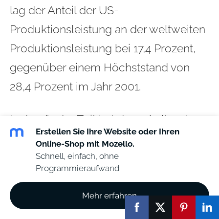
lag der Anteil der US-
Produktionsleistung an der weltweiten
Produktionsleistung bei 17,4 Prozent,
gegenüber einem Höchststand von
28,4 Prozent im Jahr 2001.
Im Laufe der Zeit hat der anhaltende
Erstellen Sie Ihre Website oder Ihren
Rückgang der Produktionsleistung in
Online-Shop mit Mozello.
den USA die Produktionskapazitäten in
Schnell, einfach, ohne
Programmieraufwand.
den USA verringert. Die Notwendigkeit,
robuste und widerstandsfähige
Mehr erfahren
inländische Produktionskapazitäten