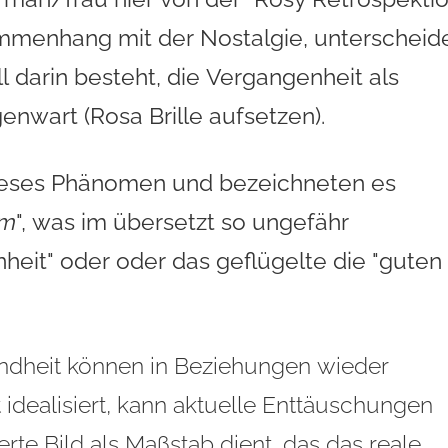
ammenhang mit der Nostalgie
, unterscheid
ll darin besteht, die Vergangenheit als
nwart (Rosa Brille aufsetzen).
ieses Phänomen
und bezeichneten es
um
", was im übersetzt so
ungefähr
heit" oder oder das geflügelte die "
guten
Kindheit können in Beziehungen wieder
idealisiert, kann aktuelle Enttäuschungen
erte Bild als Maßstab dient, das das reale