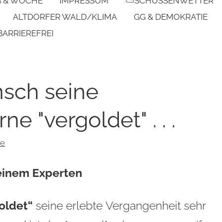
G & WOCHE
IMPRESSUM
⛅SCHUSSENWETTER
ALTDORFER WALD/KLIMA
GG & DEMOKRATIE
BARRIEREFREI
sch seine
e "vergoldet" . . .
re
 einem Experten
oldet“
seine erlebte Vergangenheit sehr