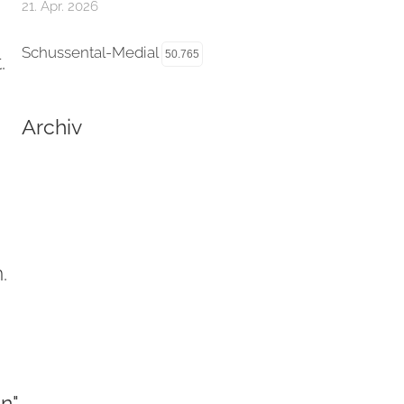
21. Apr. 2026
Schussental-Medial
50.765
.
Archiv
.
n".