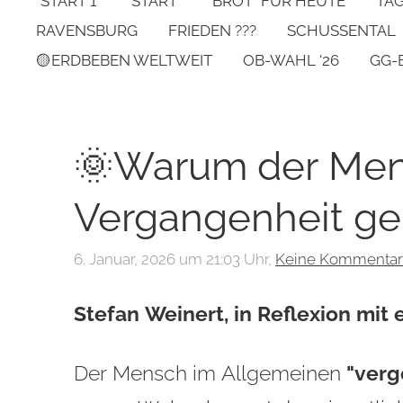
*START 1*
START
"BROT" FÜR HEUTE
TA
RAVENSBURG
FRIEDEN ???
SCHUSSENTAL
🟡ERDBEBEN WELTWEIT
OB-WAHL '26
GG-
🌞Warum der Men
Vergangenheit gern
6. Januar, 2026 um 21:03 Uhr,
Keine Kommenta
Stefan Weinert, in Reflexion mit
Der Mensch im Allgemeinen
"verg