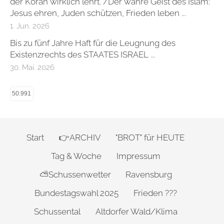
der Koran wirklich lehrt. /Der wahre Geist des Islam:
Jesus ehren, Juden schützen, Frieden leben ...
1. Jun. 2026
Bis zu fünf Jahre Haft für die Leugnung des
Existenzrechts des STAATES ISRAEL ...
30. Mai. 2026
50.991
Start
👉ARCHIV
"BROT" für HEUTE
Tag & Woche
Impressum
⛅Schussenwetter
Ravensburg
Bundestagswahl 2025
Frieden ???
Schussental
Altdorfer Wald/Klima