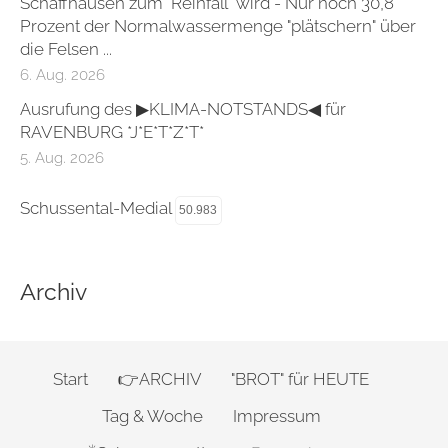
Schaffhausen zum "Reinfall" wird - Nur noch 30,8
Prozent der Normalwassermenge "plätschern" über
die Felsen ...
6. Aug. 2026
Ausrufung des ▶KLIMA-NOTSTANDS◀ für
RAVENBURG *J*E*T*Z*T*
5. Aug. 2026
Schussental-Medial
50.983
Archiv
Start
👉ARCHIV
"BROT" für HEUTE
Tag & Woche
Impressum