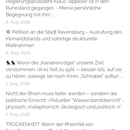
Regierungspräsident Klaus Tappeser ist in den
Ruhestand gegangen. - Meine persönliche
Begegnung mit ihm ...
8. Aug. 2026
💢 Petition an die Stadt Ravensburg – Ausrufung des
Klimanotstands und sofortige strukturelle
Maßnahmen
8. Aug. 2026
🐤🐤 Wenn die „Kanarienvögel“ unserer Zeit
verstummen, ist es fast zu spät — besser ist’s, auf sie
zu hören, solange sie noch ihren „Schnabel“ auftun ...
7. Aug. 2026
Nicht der Rhein muss tiefer werden – sondern die
politische Einsicht. /Aktueller "Wasserstandsbericht" -
physisch, metaphorisch, ökologisch und politisch //
7. Aug. 2026
TROCKENHEIT: Wenn der Rheinfall von