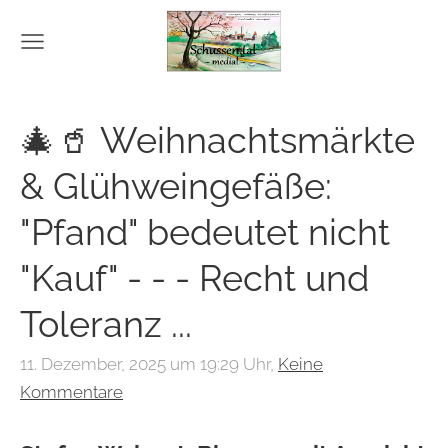
🎄🥤 Weihnachtsmärkte
& Glühweingefäße:
"Pfand" bedeutet nicht
"Kauf" - - - Recht und
Toleranz ...
11. Dezember, 2025 um 19:29 Uhr,
Keine
Kommentare