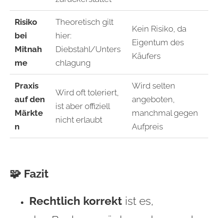
Risiko
Theoretisch gilt
Kein Risiko, da
bei
hier:
Eigentum des
Mitnah
Diebstahl/Unters
Käufers
me
chlagung
Praxis
Wird selten
Wird oft toleriert,
auf den
angeboten,
ist aber offiziell
Märkte
manchmal gegen
nicht erlaubt
n
Aufpreis
🧩 Fazit
Rechtlich korrekt
ist es,