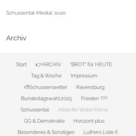
Schussental-Medial
50.835
Archiv
Start
👉ARCHIV
"BROT" für HEUTE
Tag & Woche
Impressum
⛅Schussenwetter
Ravensburg
Bundestagswahl 2025
Frieden ???
Schussental
Altdorfer Wald/Klima
GG & Demokratie
Horizont plus
Besonderes & Sonstiges
Luthers Liste II.