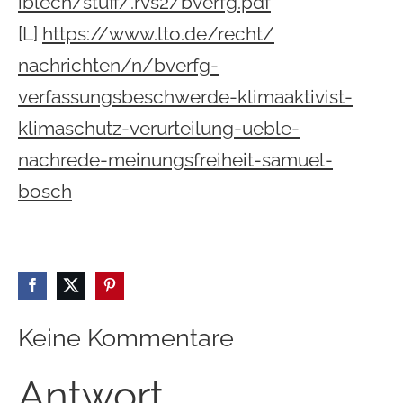
iblech/stuff/.rvs2/bverfg.pdf
[L]
https://www.lto.de/recht/
nachrichten/n/bverfg-
verfassungsbeschwerde-
klimaaktivist-
klimaschutz-
verurteilung-ueble-
nachrede-
meinungsfreiheit-samuel-
bosch
Keine Kommentare
Antwort