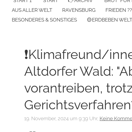
*START 1*
START
👉ARCHIV
"BROT" FÜR
AUS ALLER WELT
RAVENSBURG
FRIEDEN ??
BESONDERES & SONSTIGES
🟡ERDBEBEN WEL
❗Klimafreund/inn
Altdorfer Wald: "
vorantreiben, trot
Gerichtsverfahren?
19. November, 2024 um 9:39 Uhr,
Keine Komme