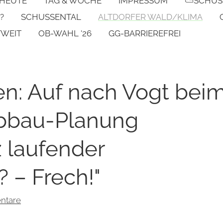
 HEUTE
TAG & WOCHE
IMPRESSUM
⛅SCHUS
?
SCHUSSENTAL
ALTDORFER WALD/KLIMA
TWEIT
OB-WAHL '26
GG-BARRIEREFREI
en: Auf nach Vogt bei
Abbau-Planung
z laufender
 – Frech!"
ntare