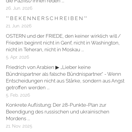
die Pazifist/innen reden ...
26. Jun. 2026
** B E K E N N E R S C H R E I B E N **
21. Jun. 2026
OSTERN und der FRIEDE, den keiner wirklich will /
Frieden beginnt nicht in Genf, nicht in Washington,
nicht in Teheran, nicht in Moskau ...
5. Apr. 2026
Friedrich von Arabien ▶ „Lieber keine
Bündnispartner als falsche Bündnispartner.“ - Wenn
Entscheidungen nicht aus Stärke, sondern aus Angst
getroffen werden ...
5. Feb. 2026
Konkrete Auflistung: Der 28-Punkte-Plan zur
Beendigung des russischen und ukrainischen
Mordens ...
21. Nov. 2025