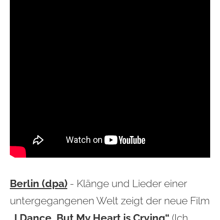
Berlin (dpa)
- Klänge und Lieder einer
untergegangenen Welt zeigt der neue Film
„I Dance, But My Heart is Crying“
(Ich