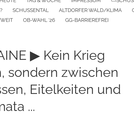
 HEUTE
TAG & WOCHE
IMPRESSUM
⛅SCHUS
?
SCHUSSENTAL
ALTDORFER WALD/KLIMA
TWEIT
OB-WAHL '26
GG-BARRIEREFREI
NE ▶ Kein Krieg
, sondern zwischen
ssen, Eitelkeiten und
ata ...