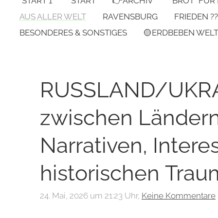
*START 1*
START
👉ARCHIV
"BROT" FÜR
AUS ALLER WELT
RAVENSBURG
FRIEDEN ??
BESONDERES & SONSTIGES
🟡ERDBEBEN WEL
RUSSLAND/UKRAI
zwischen Ländern
Narrativen, Intere
historischen Traum
24. Mai, 2026 um 21:23 Uhr,
Keine Kommentare