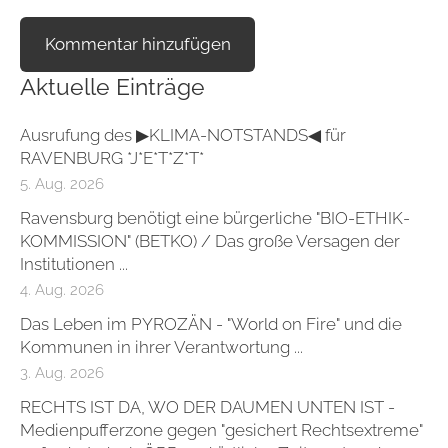
Aktuelle Einträge
Ausrufung des ▶KLIMA-NOTSTANDS◀ für
RAVENBURG *J*E*T*Z*T*
5. Aug. 2026
Ravensburg benötigt eine bürgerliche "BIO-ETHIK-
KOMMISSION" (BETKO) / Das große Versagen der
Institutionen ...
4. Aug. 2026
Das Leben im PYROZÄN - "World on Fire" und die
Kommunen in ihrer Verantwortung ...
3. Aug. 2026
RECHTS IST DA, WO DER DAUMEN UNTEN IST -
Medienpufferzone gegen "gesichert Rechtsextreme"