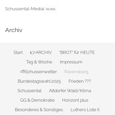
Schussental-Medial
50.841
Archiv
Start
👉ARCHIV
"BROT" für HEUTE
Tag & Woche
Impressum
⛅Schussenwetter
Ravensburg
Bundestagswahl 2025
Frieden ???
Schussental
Altdorfer Wald/Klima
GG & Demokratie
Horizont plus
Besonderes & Sonstiges
Luthers Liste II.