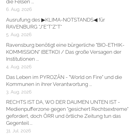
die Felsen ...
6. Aug. 2026
Ausrufung des ▶KLIMA-NOTSTANDS◀ für
RAVENBURG *J*E*T*Z*T*
5. Aug. 2026
Ravensburg benötigt eine bürgerliche "BIO-ETHIK-
KOMMISSION" (BETKO) / Das große Versagen der
Institutionen ...
4. Aug. 2026
Das Leben im PYROZÄN - "World on Fire" und die
Kommunen in ihrer Verantwortung ...
3. Aug. 2026
RECHTS IST DA, WO DER DAUMEN UNTEN IST -
Medienpufferzone gegen "gesichert Rechtsextreme"
gefordert, doch ÖRR und örtliche Zeitung tun das
Gegenteil ...
31. Jul. 2026