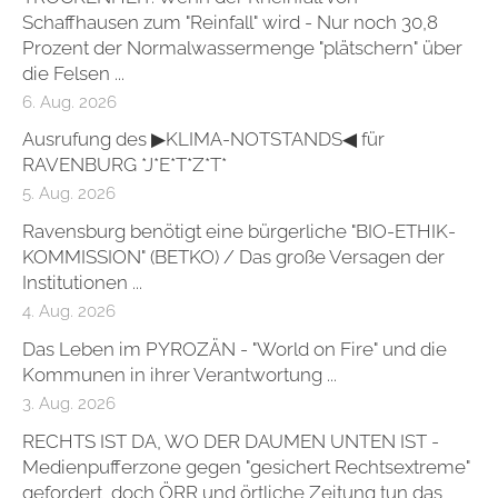
Schaffhausen zum "Reinfall" wird - Nur noch 30,8
Prozent der Normalwassermenge "plätschern" über
die Felsen ...
6. Aug. 2026
Ausrufung des ▶KLIMA-NOTSTANDS◀ für
RAVENBURG *J*E*T*Z*T*
5. Aug. 2026
Ravensburg benötigt eine bürgerliche "BIO-ETHIK-
KOMMISSION" (BETKO) / Das große Versagen der
Institutionen ...
4. Aug. 2026
Das Leben im PYROZÄN - "World on Fire" und die
Kommunen in ihrer Verantwortung ...
3. Aug. 2026
RECHTS IST DA, WO DER DAUMEN UNTEN IST -
Medienpufferzone gegen "gesichert Rechtsextreme"
gefordert, doch ÖRR und örtliche Zeitung tun das