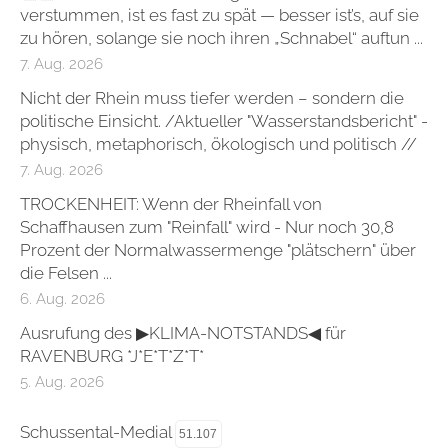
verstummen, ist es fast zu spät — besser ist’s, auf sie
zu hören, solange sie noch ihren „Schnabel“ auftun ...
7. Aug. 2026
Nicht der Rhein muss tiefer werden – sondern die
politische Einsicht. /Aktueller "Wasserstandsbericht" -
physisch, metaphorisch, ökologisch und politisch //
7. Aug. 2026
TROCKENHEIT: Wenn der Rheinfall von
Schaffhausen zum "Reinfall" wird - Nur noch 30,8
Prozent der Normalwassermenge "plätschern" über
die Felsen ...
6. Aug. 2026
Ausrufung des ▶KLIMA-NOTSTANDS◀ für
RAVENBURG *J*E*T*Z*T*
5. Aug. 2026
Schussental-Medial
51.107