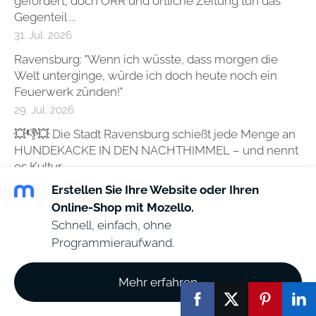
gefordert, doch ÖRR und örtliche Zeitung tun das
Gegenteil ...
31. Jul. 2026
Ravensburg: "Wenn ich wüsste, dass morgen die
Welt unterginge, würde ich doch heute noch ein
Feuerwerk zünden!"
29. Jul. 2026
💥👎💥 Die Stadt Ravensburg schießt jede Menge an
HUNDEKACKE IN DEN NACHTHIMMEL – und nennt
es Kultur.
27. Jul. 2026
Erstellen Sie Ihre Website oder Ihren
Online-Shop mit Mozello.
Schussental-Medial
50.751
Schnell, einfach, ohne
Programmieraufwand.
Archiv
Mehr erfahren