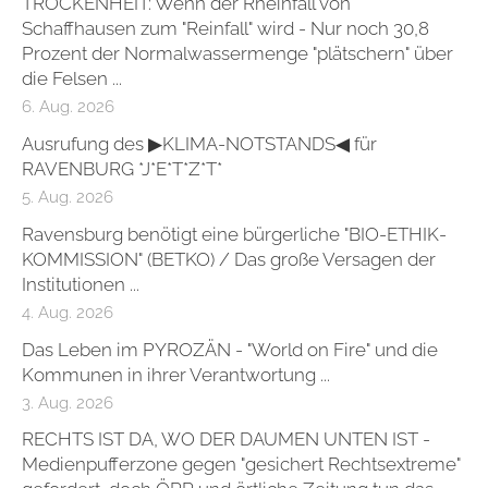
TROCKENHEIT: Wenn der Rheinfall von
Schaffhausen zum "Reinfall" wird - Nur noch 30,8
Prozent der Normalwassermenge "plätschern" über
die Felsen ...
6. Aug. 2026
Ausrufung des ▶KLIMA-NOTSTANDS◀ für
RAVENBURG *J*E*T*Z*T*
5. Aug. 2026
Ravensburg benötigt eine bürgerliche "BIO-ETHIK-
KOMMISSION" (BETKO) / Das große Versagen der
Institutionen ...
4. Aug. 2026
Das Leben im PYROZÄN - "World on Fire" und die
Kommunen in ihrer Verantwortung ...
3. Aug. 2026
RECHTS IST DA, WO DER DAUMEN UNTEN IST -
Medienpufferzone gegen "gesichert Rechtsextreme"