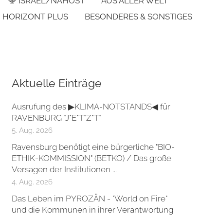
🕎 ISRAEL/NAHOST
AUS ALLER WELT
HORIZONT PLUS
BESONDERES & SONSTIGES
Aktuelle Einträge
Ausrufung des ▶KLIMA-NOTSTANDS◀ für
RAVENBURG *J*E*T*Z*T*
5. Aug. 2026
Ravensburg benötigt eine bürgerliche "BIO-
ETHIK-KOMMISSION" (BETKO) / Das große
Versagen der Institutionen ...
4. Aug. 2026
Das Leben im PYROZÄN - "World on Fire"
und die Kommunen in ihrer Verantwortung