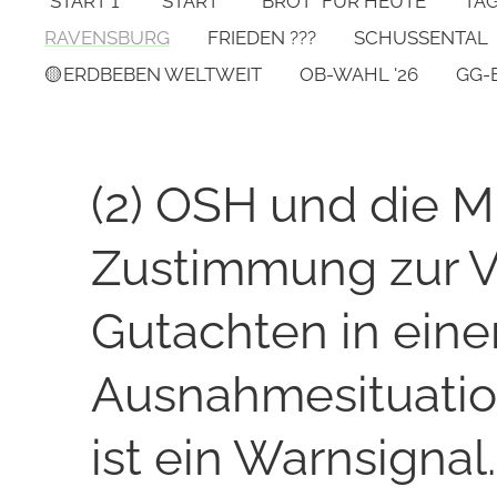
*START 1*
START
"BROT" FÜR HEUTE
TA
RAVENSBURG
FRIEDEN ???
SCHUSSENTAL
🟡ERDBEBEN WELTWEIT
OB-WAHL '26
GG-
(2) OSH und die Mu
Zustimmung zur V
Gutachten in eine
Ausnahmesituation 
ist ein Warnsignal.