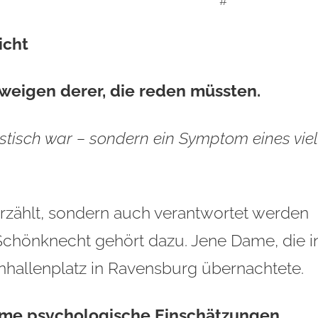
'''''''''''''''''''''''''''''''''''''''''''''''''''''''''''''''''''''''''''''''''''''''''''''''''''''''''#
icht
hweigen derer, die reden müssten.
stisch war – sondern ein Symptom eines viel
 erzählt, sondern auch verantwortet werden
Schönknecht gehört dazu. Jene Dame, die i
allenplatz in Ravensburg übernachtete.
time psychologische Einschätzungen