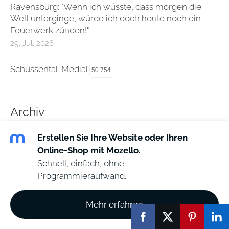
Ravensburg: "Wenn ich wüsste, dass morgen die
Welt unterginge, würde ich doch heute noch ein
Feuerwerk zünden!"
29. Jul. 2026
Schussental-Medial
50.754
Archiv
Erstellen Sie Ihre Website oder Ihren
Online-Shop mit Mozello.
Start
"BROT" für HEUTE
Tag & Woche
Schnell, einfach, ohne
Impressum
⛅Schussenwetter
Programmieraufwand.
Ravensburg
Bundestagswahl 2025
Mehr erfahren
Frieden ???
Schussental