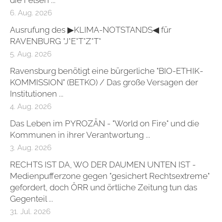
die Felsen ...
6. Aug. 2026
Ausrufung des ▶KLIMA-NOTSTANDS◀ für
RAVENBURG *J*E*T*Z*T*
5. Aug. 2026
Ravensburg benötigt eine bürgerliche "BIO-ETHIK-
KOMMISSION" (BETKO) / Das große Versagen der
Institutionen ...
4. Aug. 2026
Das Leben im PYROZÄN - "World on Fire" und die
Kommunen in ihrer Verantwortung ...
3. Aug. 2026
RECHTS IST DA, WO DER DAUMEN UNTEN IST -
Medienpufferzone gegen "gesichert Rechtsextreme"
gefordert, doch ÖRR und örtliche Zeitung tun das
Gegenteil ...
31. Jul. 2026