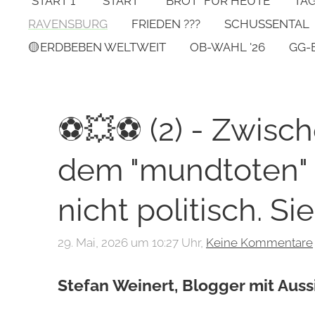
*START 1*
START
"BROT" FÜR HEUTE
TA
RAVENSBURG
FRIEDEN ???
SCHUSSENTAL
🟡ERDBEBEN WELTWEIT
OB-WAHL '26
GG-
⚽💥⚽ (2) - Zwisc
dem "mundtoten" 
nicht politisch. Sie
29. Mai, 2026 um 10:27 Uhr,
Keine Kommentare
Stefan Weinert, Blogger mit Auss