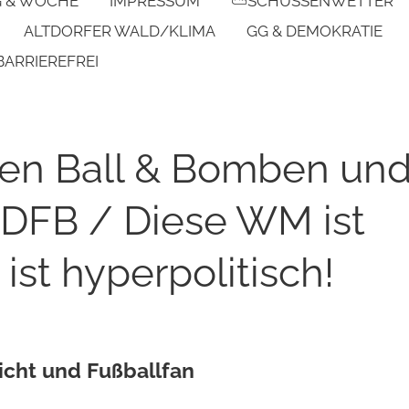
G & WOCHE
IMPRESSUM
⛅SCHUSSENWETTER
ALTDORFER WALD/KLIMA
GG & DEMOKRATIE
BARRIEREFREI
hen Ball & Bomben un
DFB / Diese WM ist
 ist hyperpolitisch!
icht und Fußballfan