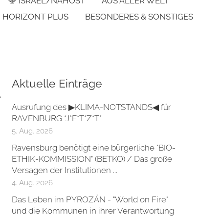
🕎 ISRAEL/NAHOST
AUS ALLER WELT
HORIZONT PLUS
BESONDERES & SONSTIGES
Aktuelle Einträge
d
Ausrufung des ▶KLIMA-NOTSTANDS◀ für
RAVENBURG *J*E*T*Z*T*
5. Aug. 2026
Ravensburg benötigt eine bürgerliche "BIO-
ETHIK-KOMMISSION" (BETKO) / Das große
Versagen der Institutionen ...
4. Aug. 2026
Das Leben im PYROZÄN - "World on Fire"
und die Kommunen in ihrer Verantwortung