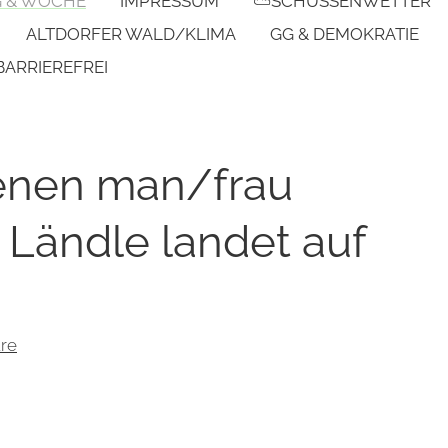
G & WOCHE
IMPRESSUM
⛅SCHUSSENWETTER
ALTDORFER WALD/KLIMA
GG & DEMOKRATIE
BARRIEREFREI
enen man/frau
 Ländle landet auf
re