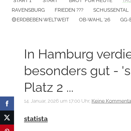
*START 1*
START
"BROT" FÜR HEUTE
TA
RAVENSBURG
FRIEDEN ???
SCHUSSENTAL
🟡ERDBEBEN WELTWEIT
OB-WAHL '26
GG-
In Hamburg verdi
besonders gut - 's
Platz 2 ...
14. Januar, 2026 um 17:00 Uhr,
Keine Kommenta
statista