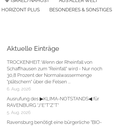
🕎 ISRAEL/NAHOST
AUS ALLER WELT
HORIZONT PLUS
BESONDERES & SONSTIGES
Aktuelle Einträge
TROCKENHEIT: Wenn der Rheinfall von
Schaffhausen zum "Reinfall" wird - Nur noch
30,8 Prozent der Normalwassermenge
"plätschern" über die Felsen ...
6. Aug. 2026
Ausrufung des ▶KLIMA-NOTSTANDS◀ für
RAVENBURG *J*E*T*Z*T*
5. Aug. 2026
Ravensburg benötigt eine bürgerliche "BIO-