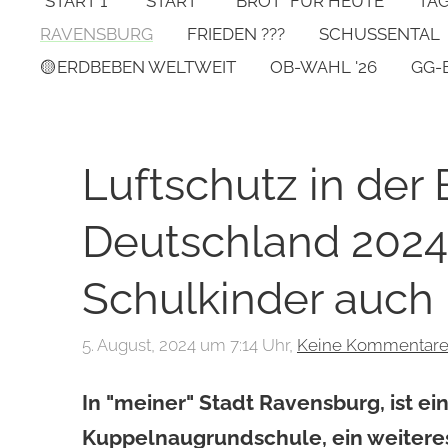
*START 1*
START
"BROT" FÜR HEUTE
TA
RAVENSBURG
FRIEDEN ???
SCHUSSENTAL
🟡ERDBEBEN WELTWEIT
OB-WAHL '26
GG-
Luftschutz in der
Deutschland 2024
Schulkinder auch i
5. August, 2024 um 7:14 Uhr,
Keine Kommentar
In "meiner" Stadt Ravensburg, ist ei
Kuppelnaugrundschule, ein weiter