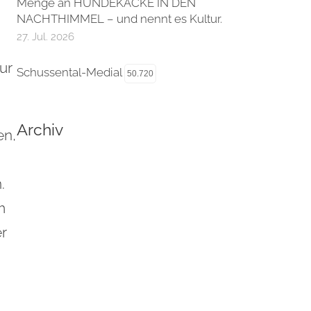
Menge an HUNDEKACKE IN DEN
NACHTHIMMEL – und nennt es Kultur.
27. Jul. 2026
ur
Schussental-Medial
50.720
Archiv
en,
.
m
r