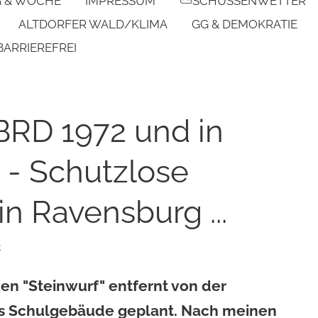
G & WOCHE
IMPRESSUM
⛅SCHUSSENWETTER
ALTDORFER WALD/KLIMA
GG & DEMOKRATIE
BARRIEREFREI
 BRD 1972 und in
 - Schutzlose
n Ravensburg ...
e
nen "Steinwurf" entfernt von der
es Schulgebäude geplant. Nach meinen