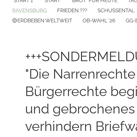
*START 1*
START
"BROT" FÜR HEUTE
TA
RAVENSBURG
FRIEDEN ???
SCHUSSENTAL
🟡ERDBEBEN WELTWEIT
OB-WAHL '26
GG-
+++SONDERMELDU
"Die Narrenrechte
Bürgerrechte begi
und gebrochenes
verhindern Briefwah