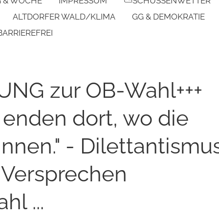
G & WOCHE
IMPRESSUM
⛅SCHUSSENWETTER
ALTDORFER WALD/KLIMA
GG & DEMOKRATIE
BARRIEREFREI
NG zur OB-Wahl+++
 enden dort, wo die
nnen." - Dilettantismu
 Versprechen
l ...