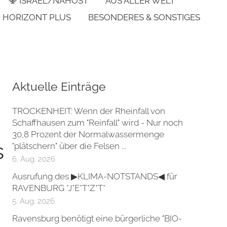
🕎 ISRAEL/NAHOST
AUS ALLER WELT
HORIZONT PLUS
BESONDERES & SONSTIGES
Aktuelle Einträge
TROCKENHEIT: Wenn der Rheinfall von
Schaffhausen zum "Reinfall" wird - Nur noch
30,8 Prozent der Normalwassermenge
s
"plätschern" über die Felsen ...
6. Aug. 2026
Ausrufung des ▶KLIMA-NOTSTANDS◀ für
RAVENBURG *J*E*T*Z*T*
5. Aug. 2026
Ravensburg benötigt eine bürgerliche "BIO-