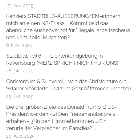
17. Nov. 2025
Kanzlers STADTBILD-ÄUSSERUNG/EN erinnern
mich an einen NS-Erlass ... Kommt bald das
abendliche Ausgehverbot für "illegale, arbeitsscheue
und kriminelle" Migranten?
8. Nov. 2025
Stadtbild, Teil 6 --- Lichterkundgebung in
Ravensburg: "MERZ SPRICHT NICHT FÜR UNS!"
28. Okt. 2025
Christentum & Sklaverei - Wie das Christentum die
Sklaverei förderte und zum Geschäftsmodell machte.
25. Okt. 2025
Die drei großen Ziele des Donald Trump: 1) US-
Präsident werden - 2) Den Friedensnobelpreis
erhalten - 3) In den Himmel kommen ... Ein
verurteilter Verbrecher im Paradies? ...
20. Aug. 2025