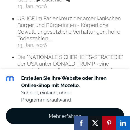
13. Jan. 2026
US-ICE im Fadenkreuz der amerikanischen
Bürger und Bürgerinnen - Körperliche
Gewalt, ungesetzliche Verhaftungen, hohe
Todeszahlen ...
13. Jan. 2026
Die "NATIONALE SICHERHEITS-STRATEGIE"
der USA unter DONALD TRUMP -eine
dauerhafte amerikanische Vorherrschaft
über die ganze Welt im besten Interesse
Erstellen Sie Ihre Website oder Ihren
der USA ...
Online-Shop mit Mozello.
13. Jan. 2026
Schnell, einfach, ohne
Programmieraufwand.
Hawaii grüßt Grönland - Wie Donald Trump zum
universellen Sicherheitsrisiko wird ...
Mehr erfahren
Pro-Hamas-Milieus solidarisieren sich mit