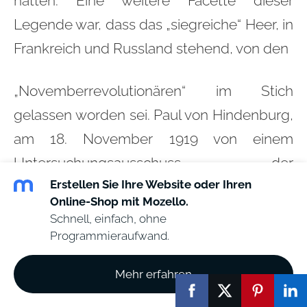
hätten. Eine weitere Facette dieser
Legende war, dass das „siegreiche“ Heer, in
Frankreich und Russland stehend, von den
„Novemberrevolutionären“ im Stich
gelassen worden sei. Paul von Hindenburg,
am 18. November 1919 von einem
Untersuchungsausschuss der
Erstellen Sie Ihre Website oder Ihren
Nationalversammlung zu den Ursachen
Online-Shop mit Mozello.
des militärischen Zusammenbruchs
Schnell, einfach, ohne
befragt, sprach wider besseres Wissen
Programmieraufwand.
nicht nur von einer heimlichen und
Mehr erfahren
planmäßigen "Zersetzung von Flotte und