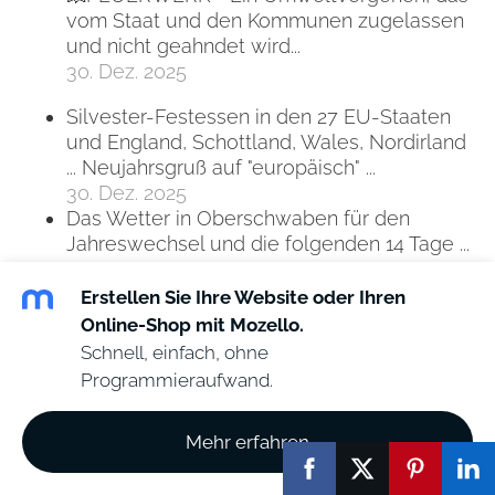
vom Staat und den Kommunen zugelassen
und nicht geahndet wird...
30. Dez. 2025
Silvester-Festessen in den 27 EU-Staaten
und England, Schottland, Wales, Nordirland
... Neujahrsgruß auf "europäisch" ...
30. Dez. 2025
Das Wetter in Oberschwaben für den
Jahreswechsel und die folgenden 14 Tage ...
29. Dez. 2025
Erstellen Sie Ihre Website oder Ihren
KORNHAUS RAVENSBURG -- Konkretes
Online-Shop mit Mozello.
bürgerliches Ersuchen an den Gemeinderat,
Schnell, einfach, ohne
die Verwaltung und die Projektsteuerung
Programmieraufwand.
(falls vorhanden) ... Unabhängige
Überprüfung ...
29. Dez. 2025
Mehr erfahren
Ravensburg 2025: Ein kritisch-analytischer
Jahresrückblick und Ausblick auf 2026