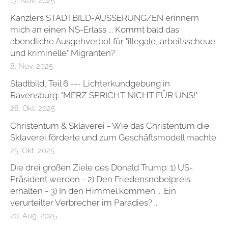
17. Nov. 2025
Kanzlers STADTBILD-ÄUSSERUNG/EN erinnern
mich an einen NS-Erlass ... Kommt bald das
abendliche Ausgehverbot für "illegale, arbeitsscheue
und kriminelle" Migranten?
8. Nov. 2025
Stadtbild, Teil 6 --- Lichterkundgebung in
Ravensburg: "MERZ SPRICHT NICHT FÜR UNS!"
28. Okt. 2025
Christentum & Sklaverei - Wie das Christentum die
Sklaverei förderte und zum Geschäftsmodell machte.
25. Okt. 2025
Die drei großen Ziele des Donald Trump: 1) US-
Präsident werden - 2) Den Friedensnobelpreis
erhalten - 3) In den Himmel kommen ... Ein
verurteilter Verbrecher im Paradies? ...
20. Aug. 2025