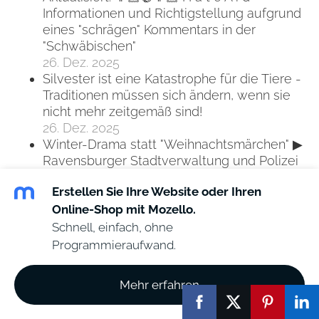
Informationen und Richtigstellung aufgrund
eines "schrägen" Kommentars in der
"Schwäbischen"
26. Dez. 2025
Silvester ist eine Katastrophe für die Tiere -
Traditionen müssen sich ändern, wenn sie
nicht mehr zeitgemäß sind!
26. Dez. 2025
Winter-Drama statt "Weihnachtsmärchen" ▶
Ravensburger Stadtverwaltung und Polizei
verweigern Obdachlosen bei Minusgraden
Erstellen Sie Ihre Website oder Ihren
ein benutzbares Bett in Notunterkunft...
Online-Shop mit Mozello.
26. Dez. 2025
Schnell, einfach, ohne
Bondi Beach: 🔴Australiens Premier
Programmieraufwand.
verweigert staatliche Untersuchung zum
Terroranschlag
Mehr erfahren
25. Dez. 2025
Zahl der Christen im Staat Israel ist leicht