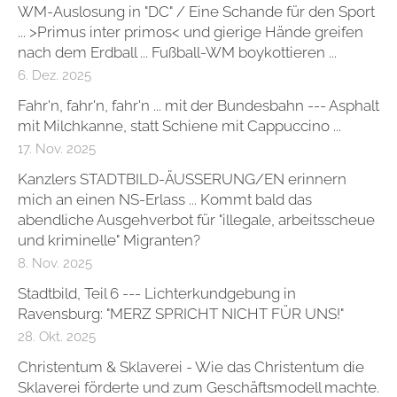
WM-Auslosung in "DC" / Eine Schande für den Sport
... >Primus inter primos< und gierige Hände greifen
nach dem Erdball ... Fußball-WM boykottieren ...
6. Dez. 2025
Fahr'n, fahr'n, fahr'n ... mit der Bundesbahn --- Asphalt
mit Milchkanne, statt Schiene mit Cappuccino ...
17. Nov. 2025
Kanzlers STADTBILD-ÄUSSERUNG/EN erinnern
mich an einen NS-Erlass ... Kommt bald das
abendliche Ausgehverbot für "illegale, arbeitsscheue
und kriminelle" Migranten?
8. Nov. 2025
Stadtbild, Teil 6 --- Lichterkundgebung in
Ravensburg: "MERZ SPRICHT NICHT FÜR UNS!"
28. Okt. 2025
Christentum & Sklaverei - Wie das Christentum die
Sklaverei förderte und zum Geschäftsmodell machte.