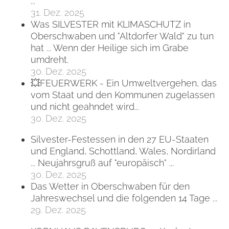
...
31. Dez. 2025
Was SILVESTER mit KLIMASCHUTZ in
Oberschwaben und "Altdorfer Wald" zu tun
hat ... Wenn der Heilige sich im Grabe
umdreht.
30. Dez. 2025
💥FEUERWERK - Ein Umweltvergehen, das
vom Staat und den Kommunen zugelassen
und nicht geahndet wird...
30. Dez. 2025
Silvester-Festessen in den 27 EU-Staaten
und England, Schottland, Wales, Nordirland
... Neujahrsgruß auf "europäisch" ...
30. Dez. 2025
Das Wetter in Oberschwaben für den
Jahreswechsel und die folgenden 14 Tage ...
29. Dez. 2025