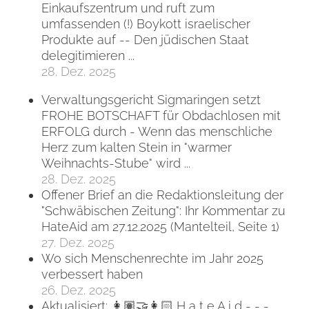
Einkaufszentrum und ruft zum
umfassenden (!) Boykott israelischer
Produkte auf -- Den jüdischen Staat
delegitimieren ...
28. Dez. 2025
Verwaltungsgericht Sigmaringen setzt
FROHE BOTSCHAFT für Obdachlosen mit
ERFOLG durch - Wenn das menschliche
Herz zum kalten Stein in "warmer
Weihnachts-Stube" wird ...
28. Dez. 2025
Offener Brief an die Redaktionsleitung der
"Schwäbischen Zeitung": Ihr Kommentar zu
HateAid am 27.12.2025 (Mantelteil, Seite 1)
27. Dez. 2025
Wo sich Menschenrechte im Jahr 2025
verbessert haben
26. Dez. 2025
Aktualisiert: 👩🏽‍🤝‍👩🏻 H a t e A i d - - -