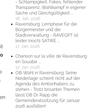
- Schlampigkeit, Fakes, fehlender
Transparenz, Wahlkampf in eigener
Sache und Gleichgültigkeit ...
18. Jan. 2026
Ravensburg: Lernphase für die
Bürgermeister und die
Stadtverwaltung - RAVEGPT ist
leider (noch) SATIRE ...
17. Jan. 2026
it
00
Chanson sur la ville de Ravensburg
en Souabe ...
17. Jan. 2026
e
OB-Wahl in Ravensburg: Seine
Niederlage scheint nicht auf der
n
Agenda des Amtsinhabers zu
stehen - Trotz brisanter Themen
lässt OB Dr. Rapp die
den
Gemeinderatssitzung für Januar
2026 ausfallen!