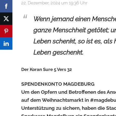
22. Dezember, 2024 um 19:36 Uhr
Wenn jemand einen Menschen t
ganze Menschheit getötet;
Leben schenkt, so ist es, al
Leben geschenkt.
Der Koran Sure 5 Vers 32
SPENDENKONTO MAGDEBURG
Um den Opfern und Betroffenen des An
auf dem Weihnachtsmarkt in #magdebur
Unterstützung zu sichern, haben die Sta
Sparkasse MagdeBurg ein Spendenkonto 