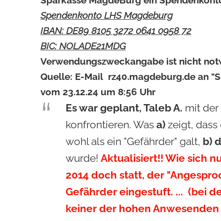
Spendenkonto LHS Magdeburg
IBAN: DE89 8105 3272 0641 0958 72
BIC: NOLADE21MDG
Verwendungszweckangabe ist nicht not
Quelle: E-Mail
rz40.magdeburg.de an "S
vom 23.12.24 um 8:56 Uhr
Es war geplant, Taleb A.
mit de
konfrontieren. Was
a)
zeigt, dass
wohl als ein "Gefährder" galt,
b) 
wurde!
Aktualisiert!! Wie sich 
2014 doch statt, der "Angespr
Gefährder eingestuft. ...
(bei d
keiner der hohen Anwesenden v