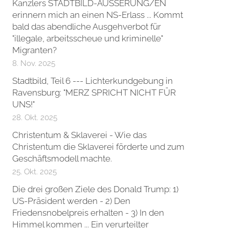
Kanzlers STADTBILD-ÄUSSERUNG/EN
erinnern mich an einen NS-Erlass ... Kommt
bald das abendliche Ausgehverbot für
"illegale, arbeitsscheue und kriminelle"
Migranten?
8. Nov. 2025
Stadtbild, Teil 6 --- Lichterkundgebung in
Ravensburg: "MERZ SPRICHT NICHT FÜR
UNS!"
28. Okt. 2025
Christentum & Sklaverei - Wie das
Christentum die Sklaverei förderte und zum
Geschäftsmodell machte.
25. Okt. 2025
Die drei großen Ziele des Donald Trump: 1)
US-Präsident werden - 2) Den
Friedensnobelpreis erhalten - 3) In den
Himmel kommen ... Ein verurteilter