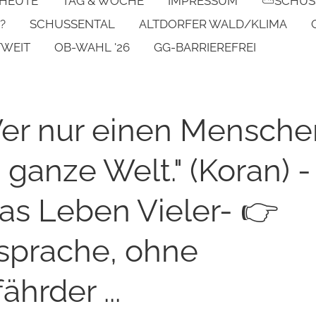
 HEUTE
TAG & WOCHE
IMPRESSUM
⛅SCHUS
?
SCHUSSENTAL
ALTDORFER WALD/KLIMA
TWEIT
OB-WAHL '26
GG-BARRIEREFREI
er nur einen Mensche
e ganze Welt." (Koran) -
as Leben Vieler- 👉
sprache, ohne
hrder ...