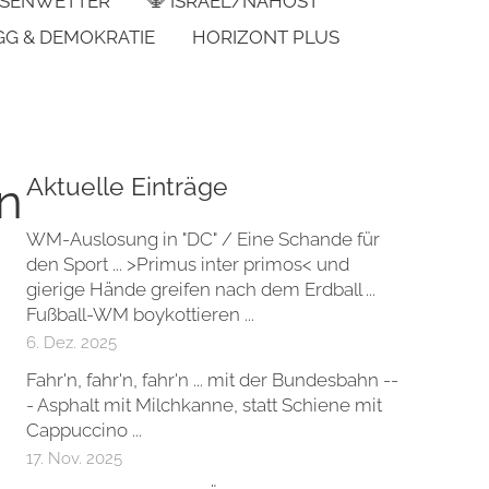
SENWETTER
🕎 ISRAEL/NAHOST
GG & DEMOKRATIE
HORIZONT PLUS
Aktuelle Einträge
n
WM-Auslosung in "DC" / Eine Schande für
den Sport ... >Primus inter primos< und
gierige Hände greifen nach dem Erdball ...
Fußball-WM boykottieren ...
6. Dez. 2025
Fahr'n, fahr'n, fahr'n ... mit der Bundesbahn --
- Asphalt mit Milchkanne, statt Schiene mit
Cappuccino ...
17. Nov. 2025