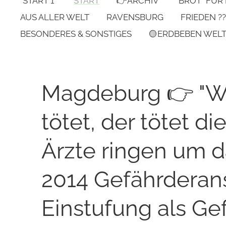
*START 1*
START
👉ARCHIV
"BROT" FÜR
AUS ALLER WELT
RAVENSBURG
FRIEDEN ??
BESONDERES & SONSTIGES
🟡ERDBEBEN WEL
Magdeburg 👉 "W
tötet, der tötet di
Ärzte ringen um d
2014 Gefährderan
Einstufung als Gefä