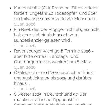
Kanton Wallis (CH): Brand bei Silvesterfeier
fordert "ungefähr 40 Todesopfer" und über
110 teilweise schwer verletzte Menschen ...
1. Jan. 2026
Ein Brief, den der Blogger nicht abgeschickt
hat, aber vielleicht dennoch vom
Bundeskanzler gelesen wird ...
1. Jan. 2026
Ravensburger wichtige ❗❗ Termine 2026 -
aber bitte ohne (!) Landtags- und
Oberbürgermeisterwahl(en) am 8. März
1. Jan. 2026
Ökologischer und "zerstörerischer" Rück-
und Ausblick 1975 bis 2025 und darüber
hinaus ...
1. Jan. 2026
Silvester 2025 in Deutschland 👉 Der
moralisch-ethische Kipppunkt ist
überschritten; der ökologische sowieso ...