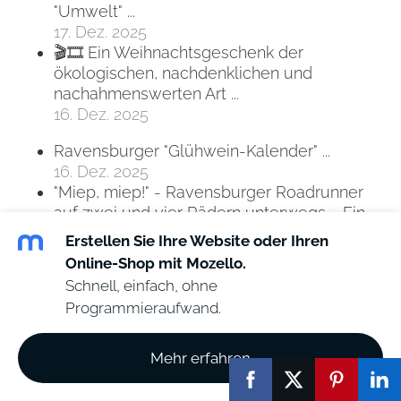
"Umwelt" ...
17. Dez. 2025
🎬🎞 Ein Weihnachtsgeschenk der
ökologischen, nachdenklichen und
nachahmenswerten Art ...
16. Dez. 2025
Ravensburger "Glühwein-Kalender" ...
16. Dez. 2025
"Miep, miep!" - Ravensburger Roadrunner
auf zwei und vier Rädern unterwegs ... Ein
Erlebnisbericht ...
Erstellen Sie Ihre Website oder Ihren
16. Dez. 2025
Online-Shop mit Mozello.
Entwicklung der Baupreise in Deutschland
Schnell, einfach, ohne
vom 3. Quartal 2022 bis zum 3. Quartal 2025
Programmieraufwand.
16. Dez. 2025
Wer Morde an Juden verhindern will, muss
jede Form des Antisemitismus' bekämpfen -
Mehr erfahren
auch den sich im Gewand der „Israelkritik“
versteckenden ...