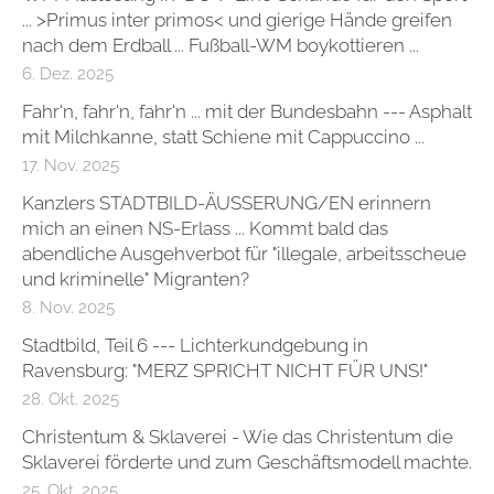
... >Primus inter primos< und gierige Hände greifen
nach dem Erdball ... Fußball-WM boykottieren ...
6. Dez. 2025
Fahr'n, fahr'n, fahr'n ... mit der Bundesbahn --- Asphalt
mit Milchkanne, statt Schiene mit Cappuccino ...
17. Nov. 2025
Kanzlers STADTBILD-ÄUSSERUNG/EN erinnern
mich an einen NS-Erlass ... Kommt bald das
abendliche Ausgehverbot für "illegale, arbeitsscheue
und kriminelle" Migranten?
8. Nov. 2025
Stadtbild, Teil 6 --- Lichterkundgebung in
Ravensburg: "MERZ SPRICHT NICHT FÜR UNS!"
28. Okt. 2025
Christentum & Sklaverei - Wie das Christentum die
Sklaverei förderte und zum Geschäftsmodell machte.
25. Okt. 2025